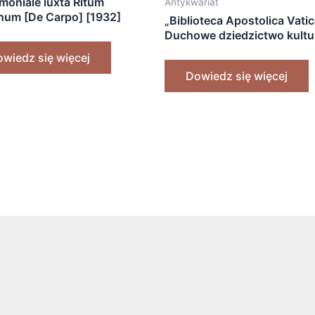
moniale iuxta Ritum
Antykwariat
um [De Carpo] [1932]
„Biblioteca Apostolica Vati
Duchowe dziedzictwo kultu
zachodniej” [1989]
wiedz się więcej
Dowiedz się więcej