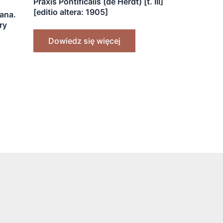
Praxis Pontificalis (de Herdt) [t. III]
[editio altera: 1905]
cana.
ry
Dowiedz się więcej