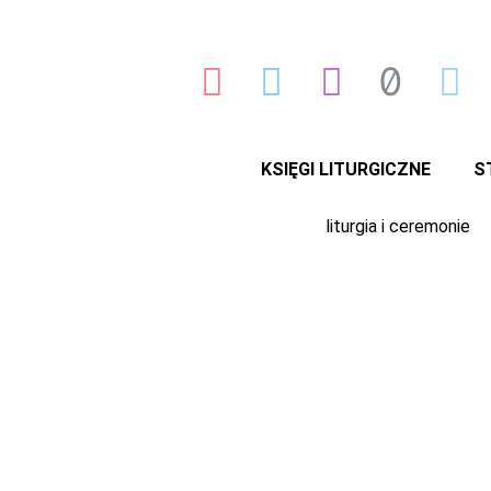
Przejdź
do
treści
KSIĘGI LITURGICZNE
S
liturgia i ceremonie