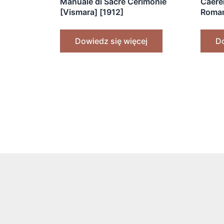
Manuale di Sacre Cerimonie
Caere
[Vismara] [1912]
Roman
Dowiedz się więcej
Do