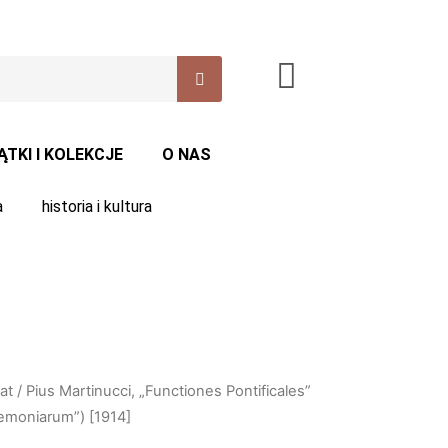
ĄTKI I KOLEKCJE
O NAS
a
historia i kultura
at
/ Pius Martinucci, „Functiones Pontificales”
emoniarum”) [1914]