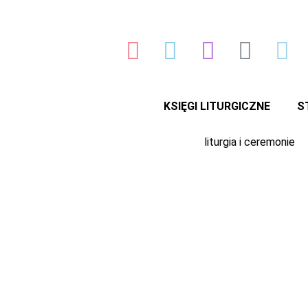
Przejdź
do
treści
KSIĘGI LITURGICZNE
S
liturgia i ceremonie