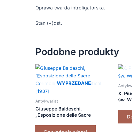
Oprawa twarda introligatorska.
Stan (+)dst.
Podobne produkty
WYPRZEDANE
Antykw
X. Piu
św. W
Antykwariat
Giuseppe Baldeschi,
„Esposizione delle Sacre
Do
Cerimonie: Funzioni Pontificali”
[1937]