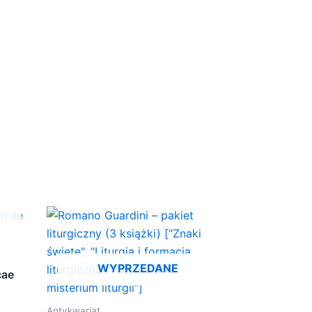
WYPRZEDANE
cae
Antykwariat