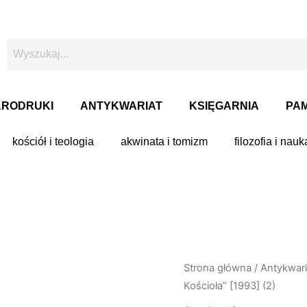
ARODRUKI
ANTYKWARIAT
KSIĘGARNIA
PAM
kościół i teologia
akwinata i tomizm
filozofia i nauk
Strona główna
/
Antykwari
Kościoła” [1993] (2)