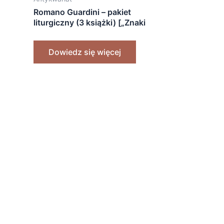
Romano Guardini – pakiet
liturgiczny (3 książki) [„Znaki
święte”, „Liturgia i formacja
liturgiczna”, „Człowiek w
Dowiedz się więcej
misterium liturgii”]