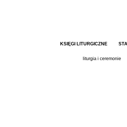
Przejdź
do
treści
KSIĘGI LITURGICZNE
ST
liturgia i ceremonie