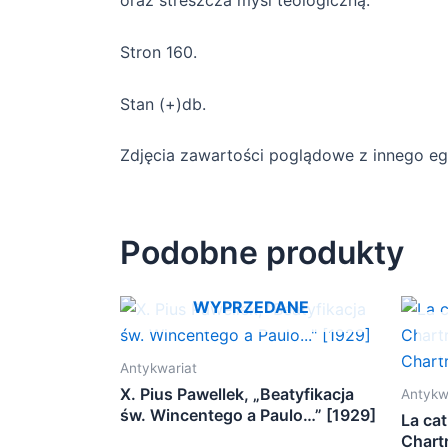
oraz streszcza myśl teologiczną.
Stron 160.
Stan (+)db.
Zdjęcia zawartości poglądowe z innego e
Podobne produkty
WYPRZEDANE
Antykwariat
X. Pius Pawellek, „Beatyfikacja
Antykw
św. Wincentego a Paulo…” [1929]
La ca
Chart