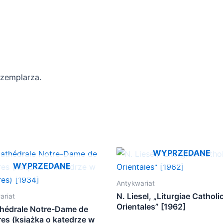
gzemplarza.
WYPRZEDANE
WYPRZEDANE
Antykwariat
N. Liesel, „Liturgiae Catholi
ariat
Orientales” [1962]
thédrale Notre-Dame de
res (książka o katedrze w