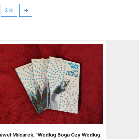
314
→
aweł Milcarek, "Według Boga Czy Według