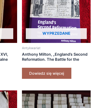
WYPRZEDANE
Antykwariat
 XVI,
Anthony Milton, „England’s Second
talne
Reformation. The Battle for the
skiego”
Church of England 1625-1662”
[2023]
Dowiedz się więcej