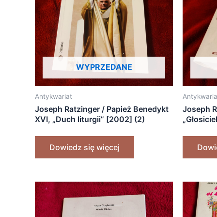
WYPRZEDANE
Antykwariat
Antykwaria
Joseph Ratzinger / Papież Benedykt
Joseph R
XVI, „Duch liturgii” [2002] (2)
„Głosicie
radości.
sakramen
Dowiedz się więcej
Dowie