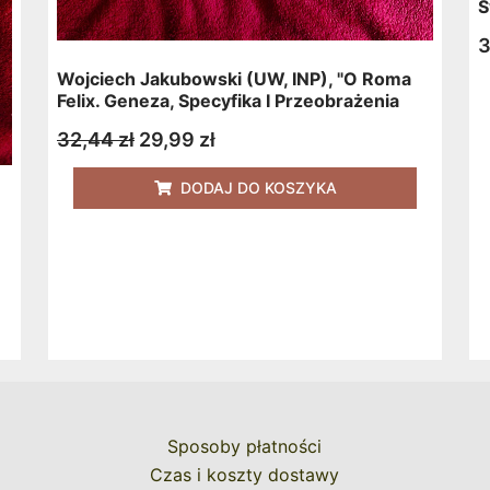
Ś
3
Wojciech Jakubowski (UW, INP), "O Roma
Felix. Geneza, Specyfika I Przeobrażenia
Instytucji Politycznych Państwa Miasta
32,44
zł
29,99
zł
Watykańskiego" [2005]
DODAJ DO KOSZYKA
Sposoby płatności
Czas i koszty dostawy