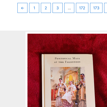
←
1
2
3
…
172
173