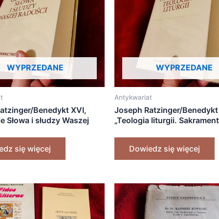
WYPRZEDANE
WYPRZEDANE
t
Antykwariat
atzinger/Benedykt XVI,
Joseph Ratzinger/Benedykt
le Słowa i słudzy Waszej
„Teologia liturgii. Sakramen
 Teologia i duchowość
podstawy życia chrześcijań
tu święceń” [2012]
[2012] (4)
dz się więcej
Dowiedz się więcej