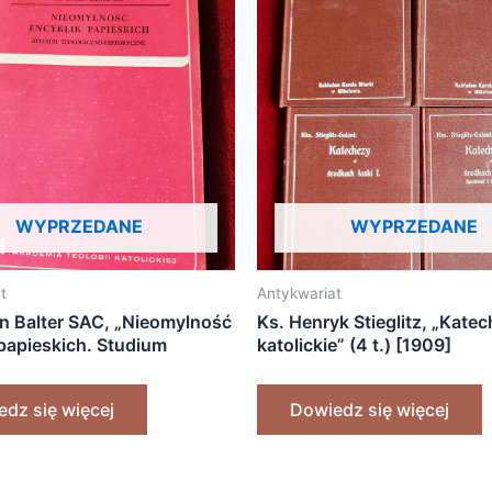
WYPRZEDANE
WYPRZEDANE
t
Antykwariat
an Balter SAC, „Nieomylność
Ks. Henryk Stieglitz, „Kate
 papieskich. Studium
katolickie” (4 t.) [1909]
zno-historyczne” [1975]
dz się więcej
Dowiedz się więcej