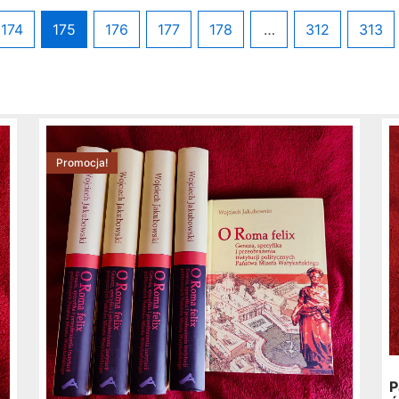
174
175
176
177
178
…
312
313
Pierwotna
Aktualna
cena
cena
Promocja!
wynosiła:
wynosi:
32,44 zł.
29,99 zł.
P