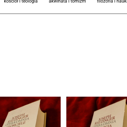
kościół i teologia
akwinata i tomizm
filozofia i nauk