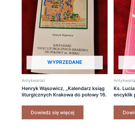
WYPRZEDANE
Antykwariat
Antykwaria
Henryk Wąsowicz, „Kalendarz ksiąg
Ks. Luci
liturgicznych Krakowa do połowy 16.
encyklik
wieku. Studium chronologiczno-
teologic
typologiczne” [1995]
Dowiedz się więcej
Dowie