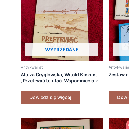
WYPRZEDANE
Antykwariat
Antykwaria
Alojza Gryglowska, Witold Kieżun,
Zestaw d
„Przetrwać to ufać. Wspomnienia z
'nieludzkiej ziemi'” [1991]
Dowiedz się więcej
Dowie