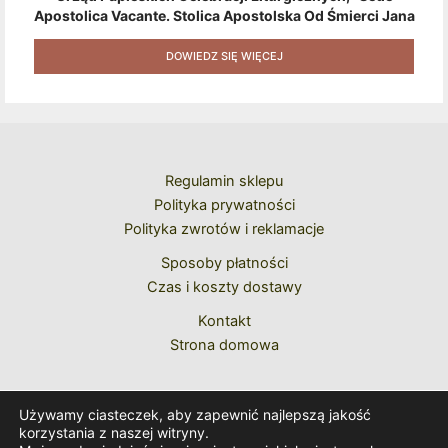
Apostolica Vacante. Stolica Apostolska Od Śmierci Jana
Pawła II Do Wyboru Benedykta XVI" [2020] + Zestaw 6
Naklejek + Książka Niespodzianka + Kod Rabatowy Na
DOWIEDZ SIĘ WIĘCEJ
Kolejne Zakupy
Regulamin sklepu
Polityka prywatności
Polityka zwrotów i reklamacje
Sposoby płatności
Czas i koszty dostawy
Kontakt
Strona domowa
Używamy ciasteczek, aby zapewnić najlepszą jakość
korzystania z naszej witryny.