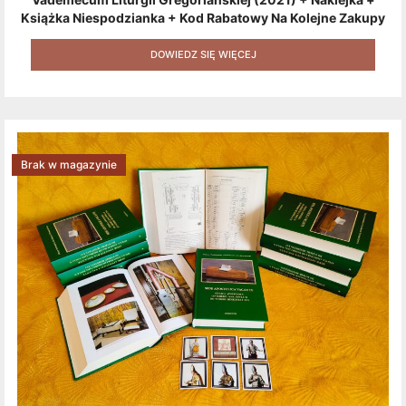
Książka Niespodzianka + Kod Rabatowy Na Kolejne Zakupy
+ Gratis (książka W Formacie Elektronicznym) [zestaw 3
Produktów + Kod Rabatowy + Gratis]
DOWIEDZ SIĘ WIĘCEJ
Brak w magazynie