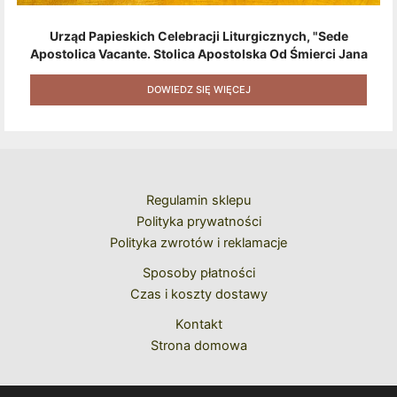
Urząd Papieskich Celebracji Liturgicznych, "Sede
Apostolica Vacante. Stolica Apostolska Od Śmierci Jana
Pawła II Do Wyboru Benedykta XVI" [2020] + Zestaw 6
Naklejek + Książka Niespodzianka + Kod Rabatowy Na
DOWIEDZ SIĘ WIĘCEJ
Kolejne Zakupy
Regulamin sklepu
Polityka prywatności
Polityka zwrotów i reklamacje
Sposoby płatności
Czas i koszty dostawy
Kontakt
Strona domowa