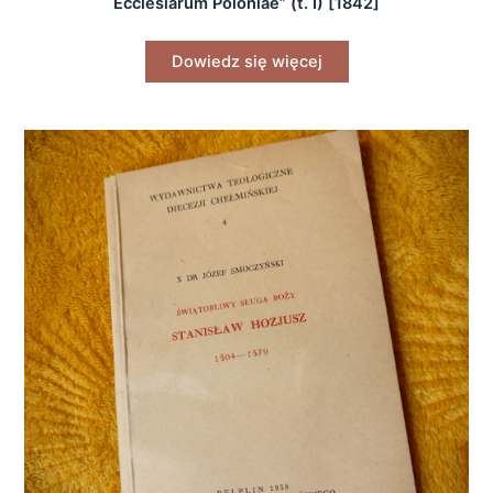
Ecclesiarum Poloniae” (t. I) [1842]
Dowiedz się więcej