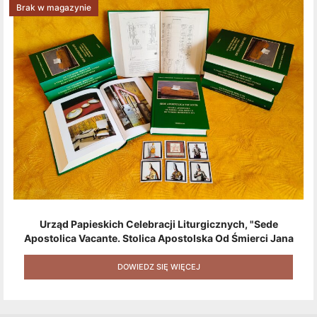
Brak w magazynie
Urząd Papieskich Celebracji Liturgicznych, "Sede
Apostolica Vacante. Stolica Apostolska Od Śmierci Jana
Pawła II Do Wyboru Benedykta XVI" [2020] + Zestaw 6
Naklejek + Książka Niespodzianka + Kod Rabatowy Na
DOWIEDZ SIĘ WIĘCEJ
Kolejne Zakupy