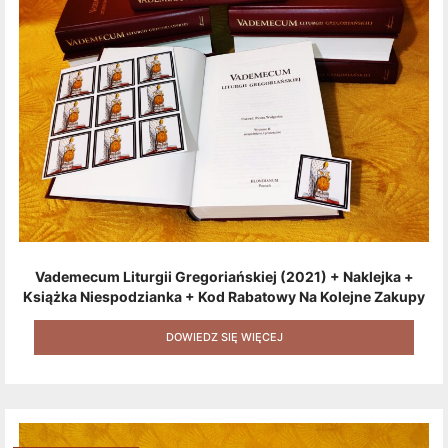
Vademecum Liturgii Gregoriańskiej (2021) + Naklejka +
Książka Niespodzianka + Kod Rabatowy Na Kolejne Zakupy
+ Gratis (książka W Formacie Elektronicznym) [zestaw 3
Produktów + Kod Rabatowy + Gratis]
DOWIEDZ SIĘ WIĘCEJ