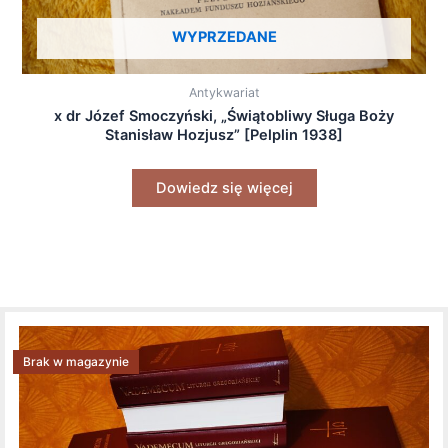
WYPRZEDANE
Antykwariat
x dr Józef Smoczyński, „Świątobliwy Sługa Boży
Stanisław Hozjusz” [Pelplin 1938]
Dowiedz się więcej
Brak w magazynie