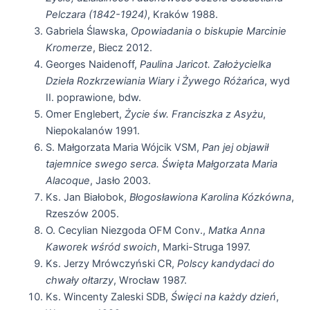
Pelczara (1842-1924)
, Kraków 1988.
Gabriela Ślawska,
Opowiadania o biskupie Marcinie
Kromerze
, Biecz 2012.
Georges Naidenoff,
Paulina Jaricot. Założycielka
Dzieła Rozkrzewiania Wiary i Żywego Różańca
, wyd
II. poprawione, bdw.
Omer Englebert,
Życie św. Franciszka z Asyżu
,
Niepokalanów 1991.
S. Małgorzata Maria Wójcik VSM,
Pan jej objawił
tajemnice swego serca. Święta Małgorzata Maria
Alacoque
, Jasło 2003.
Ks. Jan Białobok,
Błogosławiona Karolina Kózkówna
,
Rzeszów 2005.
O. Cecylian Niezgoda OFM Conv.,
Matka Anna
Kaworek wśród swoich
, Marki-Struga 1997.
Ks. Jerzy Mrówczyński CR,
Polscy kandydaci do
chwały ołtarzy
, Wrocław 1987.
Ks. Wincenty Zaleski SDB,
Święci na każdy dzień
,