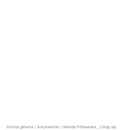
ilość
Wanda
Półtawska,
"I
boję
się
snów..."
[bdw]
Strona główna
/
Antykwariat
/ Wanda Półtawska, „I boję się