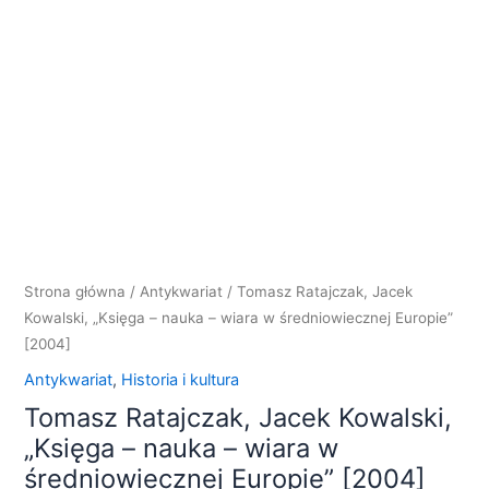
Kowalski,
"Księga
–
nauka
–
wiara
w
średniowiecznej
Europie"
[2004]
Strona główna
/
Antykwariat
/ Tomasz Ratajczak, Jacek
Kowalski, „Księga – nauka – wiara w średniowiecznej Europie”
[2004]
Antykwariat
,
Historia i kultura
Tomasz Ratajczak, Jacek Kowalski,
„Księga – nauka – wiara w
średniowiecznej Europie” [2004]