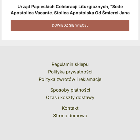
Urząd Papieskich Celebracji Liturgicznych, "Sede
Apostolica Vacante. Stolica Apostolska Od Śmierci Jana
Pawła II Do Wyboru Benedykta XVI" [2020] + Zestaw 6
Naklejek + Książka Niespodzianka + Kod Rabatowy Na
DOWIEDZ SIĘ WIĘCEJ
Kolejne Zakupy
Regulamin sklepu
Polityka prywatności
Polityka zwrotów i reklamacje
Sposoby płatności
Czas i koszty dostawy
Kontakt
Strona domowa