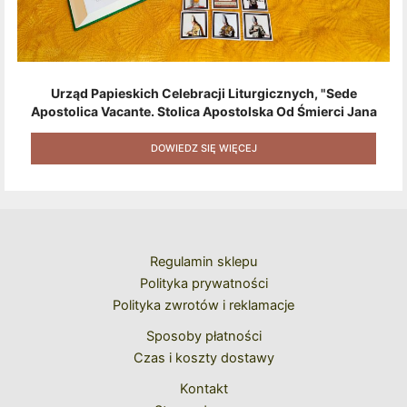
Urząd Papieskich Celebracji Liturgicznych, "Sede
Apostolica Vacante. Stolica Apostolska Od Śmierci Jana
Pawła II Do Wyboru Benedykta XVI" [2020] + Zestaw 6
Naklejek + Książka Niespodzianka + Kod Rabatowy Na
DOWIEDZ SIĘ WIĘCEJ
Kolejne Zakupy
Regulamin sklepu
Polityka prywatności
Polityka zwrotów i reklamacje
Sposoby płatności
Czas i koszty dostawy
Kontakt