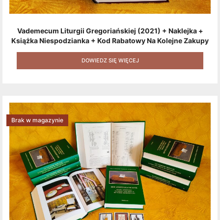
Vademecum Liturgii Gregoriańskiej (2021) + Naklejka +
Książka Niespodzianka + Kod Rabatowy Na Kolejne Zakupy
+ Gratis (książka W Formacie Elektronicznym) [zestaw 3
Produktów + Kod Rabatowy + Gratis]
DOWIEDZ SIĘ WIĘCEJ
Brak w magazynie