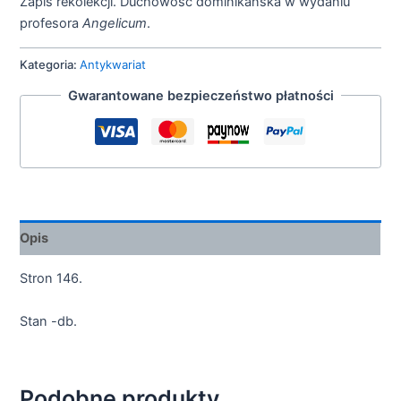
Zapis rekolekcji. Duchowość dominikańska w wydaniu
profesora
Angelicum
.
Kategoria:
Antykwariat
Gwarantowane bezpieczeństwo płatności
Opis
Stron 146.
Stan -db.
Podobne produkty