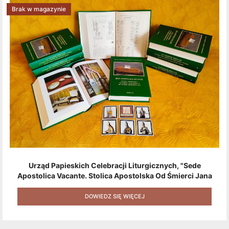
Brak w magazynie
Urząd Papieskich Celebracji Liturgicznych, "Sede
Apostolica Vacante. Stolica Apostolska Od Śmierci Jana
Pawła II Do Wyboru Benedykta XVI" [2020] + Zestaw 6
Naklejek + Książka Niespodzianka + Kod Rabatowy Na
DOWIEDZ SIĘ WIĘCEJ
Kolejne Zakupy