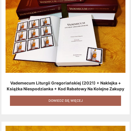
Vademecum Liturgii Gregoriańskiej (2021) + Naklejka +
Książka Niespodzianka + Kod Rabatowy Na Kolejne Zakupy
+ Gratis (książka W Formacie Elektronicznym) [zestaw 3
Produktów + Kod Rabatowy + Gratis]
DOWIEDZ SIĘ WIĘCEJ