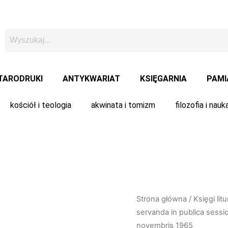
TARODRUKI
ANTYKWARIAT
KSIĘGARNIA
PAMI
kościół i teologia
akwinata i tomizm
filozofia i nauk
ilość
Strona główna
/
Księgi lit
Ordo
servanda in publica sessio
concelebrationis
novembris 1965