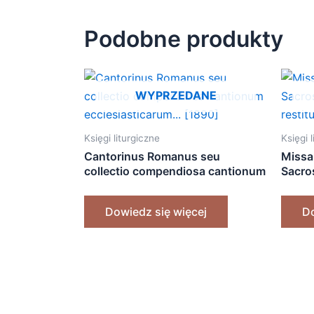
Podobne produkty
WYPRZEDANE
Księgi liturgiczne
Księgi 
Cantorinus Romanus seu
Missa
collectio compendiosa cantionum
Sacros
ecclesiasticarum… [1890]
restit
Dowiedz się więcej
Do