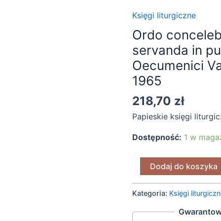
et
Księgi liturgiczne
methodus
Ordo conceleb
servanda
servanda in pu
in
publica
Oecumenici Vat
sessione
1965
Concilii
218,70
zł
Oecumenici
Vaticani
Papieskie księgi liturgi
II
Dostępność:
1 w maga
die
18
novembris
Dodaj do koszyka
1965
Kategoria:
Księgi liturgicz
Gwarantow