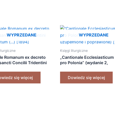
WYPRZEDANE
WYPRZEDANE
liturgiczne
Księgi liturgiczne
le Romanum ex decreto
„Cantionale Ecclesiasticum
ancti Concilii Tridentini
pro Polonia” (wydanie 2,
utum (…) [1894]
uzupełnione i poprawione) 
wiedz się więcej
Dowiedz się więcej