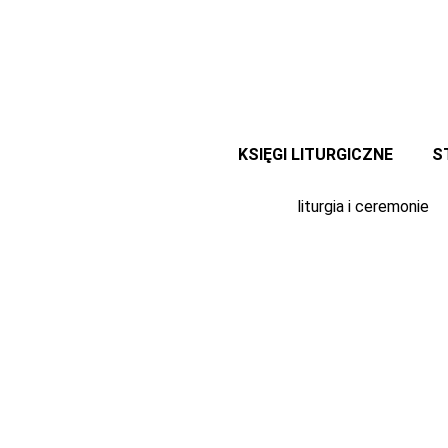
Przejdź
do
treści
KSIĘGI LITURGICZNE
S
liturgia i ceremonie