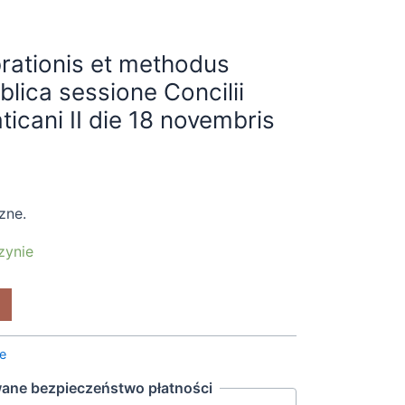
rationis et methodus
blica sessione Concilii
icani II die 18 novembris
czne.
zynie
ne
ane bezpieczeństwo płatności