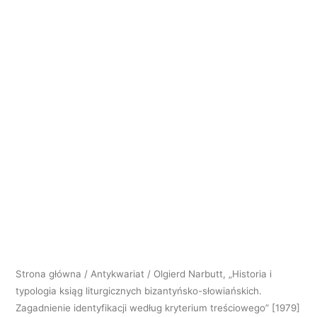
i
typologia
ksiąg
liturgicznych
bizantyńsko-
słowiańskich.
Zagadnienie
identyfikacji
według
kryterium
treściowego"
[1979]
Strona główna
/
Antykwariat
/ Olgierd Narbutt, „Historia i
typologia ksiąg liturgicznych bizantyńsko-słowiańskich.
Zagadnienie identyfikacji według kryterium treściowego” [1979]