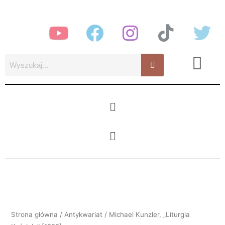
Przejdź
do
treści
Menu
Menu
Strona główna
/
Antykwariat
/ Michael Kunzler, „Liturgia