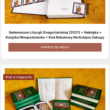
Vademecum Liturgii Gregoriańskiej (2021) + Naklejka +
Książka Niespodzianka + Kod Rabatowy Na Kolejne Zakupy
+ Gratis (książka W Formacie Elektronicznym) [zestaw 3
Produktów + Kod Rabatowy + Gratis]
DOWIEDZ SIĘ WIĘCEJ
Brak w magazynie