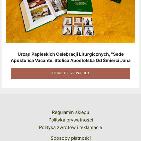
Urząd Papieskich Celebracji Liturgicznych, "Sede
Apostolica Vacante. Stolica Apostolska Od Śmierci Jana
Pawła II Do Wyboru Benedykta XVI" [2020] + Zestaw 6
Naklejek + Książka Niespodzianka + Kod Rabatowy Na
DOWIEDZ SIĘ WIĘCEJ
Kolejne Zakupy
Regulamin sklepu
Polityka prywatności
Polityka zwrotów i reklamacje
Sposoby płatności