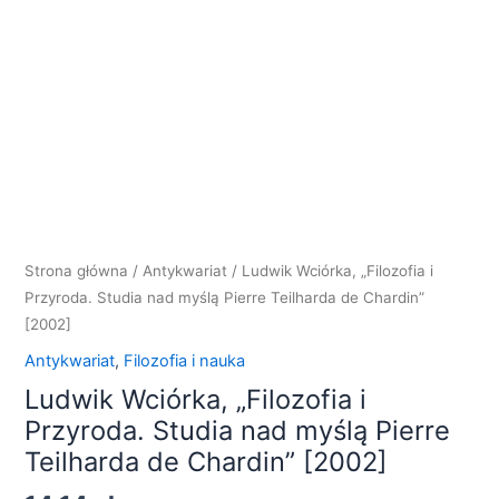
i
Przyroda.
Studia
nad
myślą
Pierre
Teilharda
de
Chardin"
[2002]
Strona główna
/
Antykwariat
/ Ludwik Wciórka, „Filozofia i
Przyroda. Studia nad myślą Pierre Teilharda de Chardin”
[2002]
Antykwariat
,
Filozofia i nauka
Ludwik Wciórka, „Filozofia i
Przyroda. Studia nad myślą Pierre
Teilharda de Chardin” [2002]