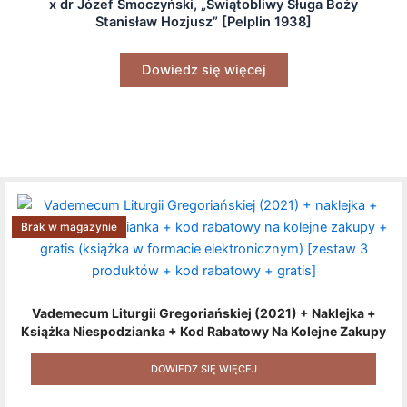
x dr Józef Smoczyński, „Świątobliwy Sługa Boży
Stanisław Hozjusz” [Pelplin 1938]
Dowiedz się więcej
Brak w magazynie
Vademecum Liturgii Gregoriańskiej (2021) + Naklejka +
Książka Niespodzianka + Kod Rabatowy Na Kolejne Zakupy
+ Gratis (książka W Formacie Elektronicznym) [zestaw 3
Produktów + Kod Rabatowy + Gratis]
DOWIEDZ SIĘ WIĘCEJ