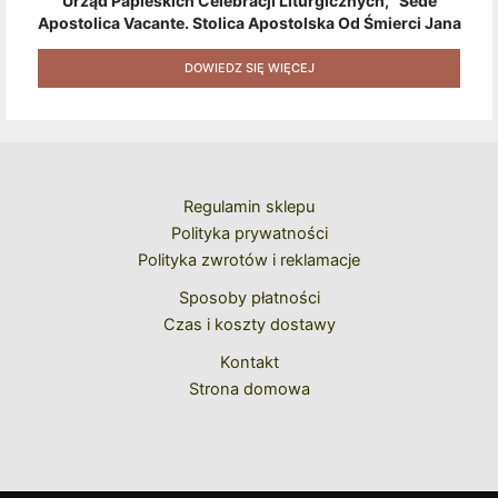
Urząd Papieskich Celebracji Liturgicznych, "Sede
Apostolica Vacante. Stolica Apostolska Od Śmierci Jana
Pawła II Do Wyboru Benedykta XVI" [2020] + Zestaw 6
Naklejek + Książka Niespodzianka + Kod Rabatowy Na
DOWIEDZ SIĘ WIĘCEJ
Kolejne Zakupy
Regulamin sklepu
Polityka prywatności
Polityka zwrotów i reklamacje
Sposoby płatności
Czas i koszty dostawy
Kontakt
Strona domowa