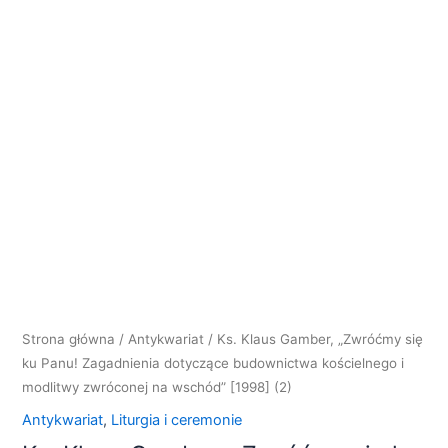
"Zwróćmy
się
ku
Panu!
Zagadnienia
dotyczące
budownictwa
kościelnego
i
modlitwy
zwróconej
na
wschód"
[1998]
Strona główna
/
Antykwariat
/ Ks. Klaus Gamber, „Zwróćmy się
(2)
ku Panu! Zagadnienia dotyczące budownictwa kościelnego i
modlitwy zwróconej na wschód” [1998] (2)
Antykwariat
,
Liturgia i ceremonie