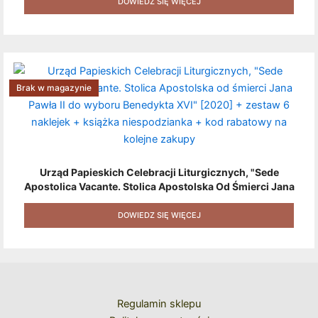
Produktów + Kod Rabatowy + Gratis]
DOWIEDZ SIĘ WIĘCEJ
Brak w magazynie
Urząd Papieskich Celebracji Liturgicznych, "Sede
Apostolica Vacante. Stolica Apostolska Od Śmierci Jana
Pawła II Do Wyboru Benedykta XVI" [2020] + Zestaw 6
Naklejek + Książka Niespodzianka + Kod Rabatowy Na
DOWIEDZ SIĘ WIĘCEJ
Kolejne Zakupy
Regulamin sklepu