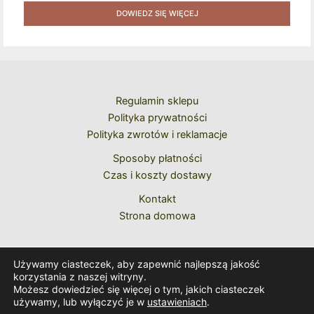
Naklejek + Książka Niespodzianka + Kod Rabatowy Na
DOWIEDZ SIĘ WIĘCEJ
Kolejne Zakupy
Regulamin sklepu
Polityka prywatności
Polityka zwrotów i reklamacje
Sposoby płatności
Czas i koszty dostawy
Kontakt
Strona domowa
Używamy ciasteczek, aby zapewnić najlepszą jakość
korzystania z naszej witryny.
Możesz dowiedzieć się więcej o tym, jakich ciasteczek
używamy, lub wyłączyć je w
ustawieniach
.
Copyright © 2026 Caeremoniale Romanum