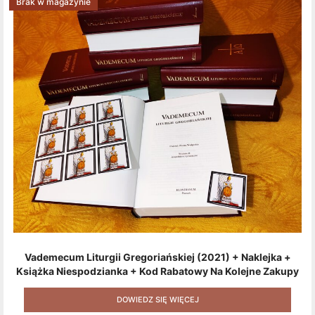
Brak w magazynie
Vademecum Liturgii Gregoriańskiej (2021) + Naklejka +
Książka Niespodzianka + Kod Rabatowy Na Kolejne Zakupy
+ Gratis (książka W Formacie Elektronicznym) [zestaw 3
Produktów + Kod Rabatowy + Gratis]
DOWIEDZ SIĘ WIĘCEJ