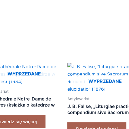
WYPRZEDANE
WYPRZEDANE
ariat
thédrale Notre-Dame de
Antykwariat
res (książka o katedrze w
J. B. Falise, „Liturgiae pract
res) [1934]
compendium sive Sacrorum
Rituum (…) compendiosa
wiedz się więcej
elucidatio” [1876]