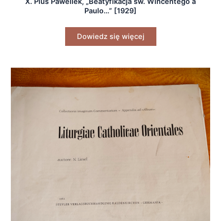
X. Pius Pawellek, „Beatyfikacja św. Wincentego a
Paulo…” [1929]
Dowiedz się więcej