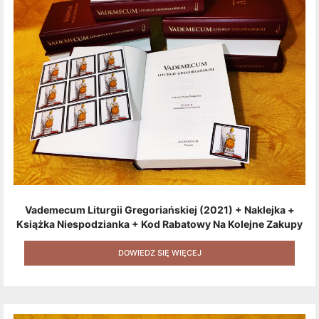
Vademecum Liturgii Gregoriańskiej (2021) + Naklejka +
Książka Niespodzianka + Kod Rabatowy Na Kolejne Zakupy
+ Gratis (książka W Formacie Elektronicznym) [zestaw 3
Produktów + Kod Rabatowy + Gratis]
DOWIEDZ SIĘ WIĘCEJ