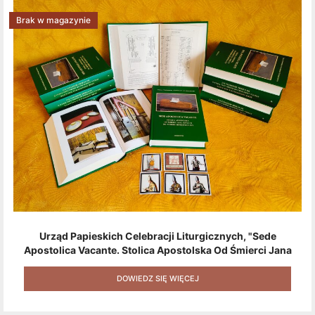
Brak w magazynie
Urząd Papieskich Celebracji Liturgicznych, "Sede
Apostolica Vacante. Stolica Apostolska Od Śmierci Jana
Pawła II Do Wyboru Benedykta XVI" [2020] + Zestaw 6
Naklejek + Książka Niespodzianka + Kod Rabatowy Na
DOWIEDZ SIĘ WIĘCEJ
Kolejne Zakupy