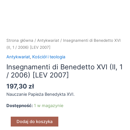
XVI
(II,
1
/
2006)
Strona główna
/
Antykwariat
/ Insegnamenti di Benedetto XVI
[LEV
(II, 1 / 2006) [LEV 2007]
2007]
Antykwariat
,
Kościół i teologia
Insegnamenti di Benedetto XVI (II, 1
/ 2006) [LEV 2007]
197,30
zł
Nauczanie Papieża Benedykta XVI.
Dostępność:
1 w magazynie
Dodaj do koszyka