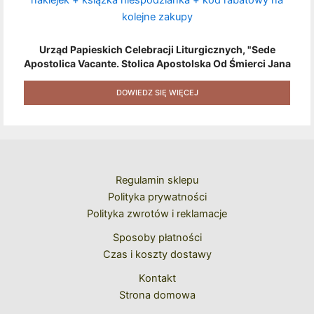
Urząd Papieskich Celebracji Liturgicznych, "Sede
Apostolica Vacante. Stolica Apostolska Od Śmierci Jana
Pawła II Do Wyboru Benedykta XVI" [2020] + Zestaw 6
Naklejek + Książka Niespodzianka + Kod Rabatowy Na
DOWIEDZ SIĘ WIĘCEJ
Kolejne Zakupy
Regulamin sklepu
Polityka prywatności
Polityka zwrotów i reklamacje
Sposoby płatności
Czas i koszty dostawy
Kontakt
Strona domowa