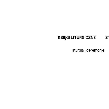
Przejdź
do
treści
KSIĘGI LITURGICZNE
S
liturgia i ceremonie