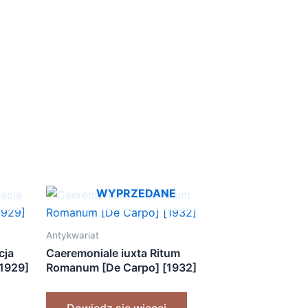
WYPRZEDANE
Antykwariat
cja
Caeremoniale iuxta Ritum
[1929]
Romanum [De Carpo] [1932]
Dowiedz się więcej