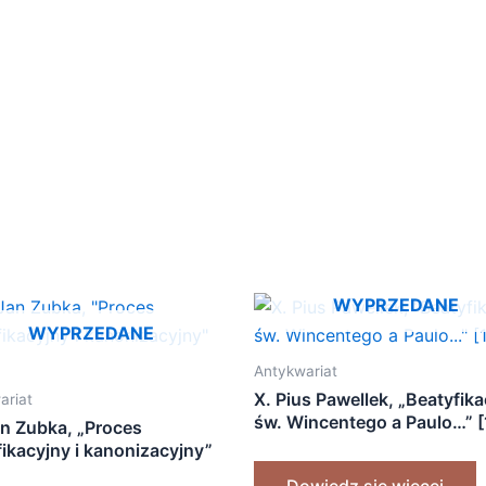
WYPRZEDANE
WYPRZEDANE
Antykwariat
X. Pius Pawellek, „Beatyfika
ariat
św. Wincentego a Paulo…” 
an Zubka, „Proces
fikacyjny i kanonizacyjny”
]
Dowiedz się więcej