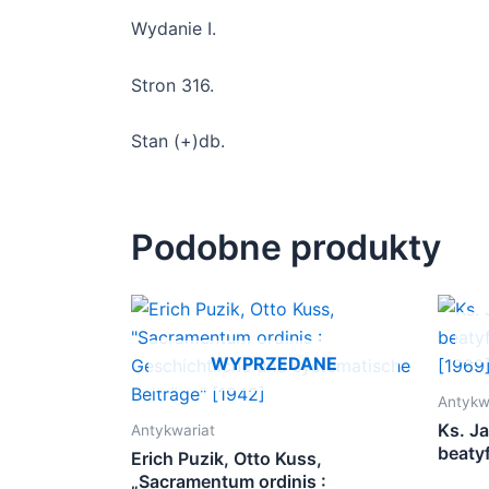
Wydanie I.
Stron 316.
Stan (+)db.
Podobne produkty
WYPRZEDANE
Antykw
Ks. J
Antykwariat
beaty
Erich Puzik, Otto Kuss,
[1969
„Sacramentum ordinis :