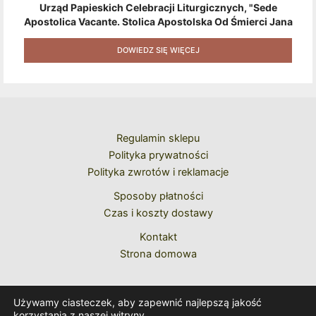
Urząd Papieskich Celebracji Liturgicznych, "Sede
Apostolica Vacante. Stolica Apostolska Od Śmierci Jana
Pawła II Do Wyboru Benedykta XVI" [2020] + Zestaw 6
Naklejek + Książka Niespodzianka + Kod Rabatowy Na
DOWIEDZ SIĘ WIĘCEJ
Kolejne Zakupy
Regulamin sklepu
Polityka prywatności
Polityka zwrotów i reklamacje
Sposoby płatności
Czas i koszty dostawy
Kontakt
Strona domowa
Używamy ciasteczek, aby zapewnić najlepszą jakość
korzystania z naszej witryny.