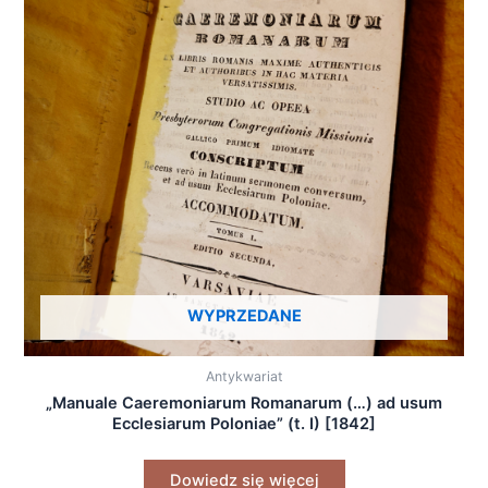
WYPRZEDANE
Antykwariat
„Manuale Caeremoniarum Romanarum (…) ad usum
Ecclesiarum Poloniae” (t. I) [1842]
Dowiedz się więcej