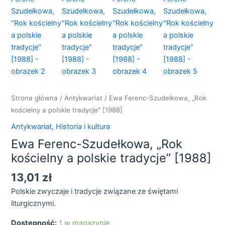
"Rok
kościelny
a
polskie
tradycje"
[1988]
Strona główna
/
Antykwariat
/ Ewa Ferenc-Szudełkowa, „Rok
kościelny a polskie tradycje” [1988]
Antykwariat
,
Historia i kultura
Ewa Ferenc-Szudełkowa, „Rok
kościelny a polskie tradycje” [1988]
13,01
zł
Polskie zwyczaje i tradycje związane ze świętami
liturgicznymi.
Dostępność:
1 w magazynie