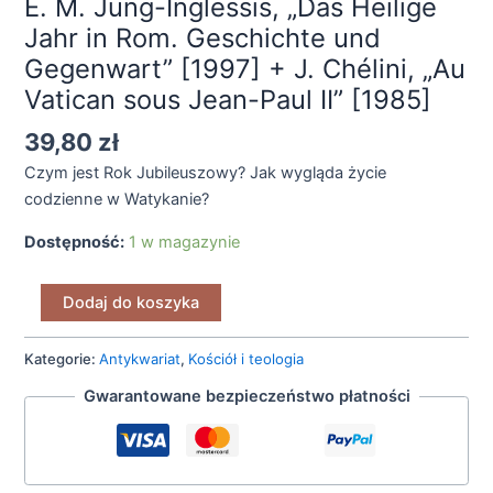
E. M. Jung-Inglessis, „Das Heilige
II"
[1985]
Jahr in Rom. Geschichte und
Gegenwart” [1997] + J. Chélini, „Au
Vatican sous Jean-Paul II” [1985]
39,80
zł
Czym jest Rok Jubileuszowy? Jak wygląda życie
codzienne w Watykanie?
Dostępność:
1 w magazynie
Dodaj do koszyka
Kategorie:
Antykwariat
,
Kościół i teologia
Gwarantowane bezpieczeństwo płatności