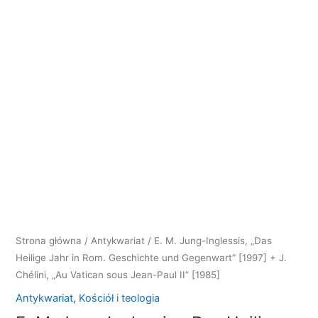
Inglessis,
"Das
Heilige
Jahr
in
Rom.
Geschichte
und
Gegenwart"
[1997]
+
J.
Chélini,
"Au
Strona główna
/
Antykwariat
/ E. M. Jung-Inglessis, „Das
Vatican
Heilige Jahr in Rom. Geschichte und Gegenwart” [1997] + J.
sous
Chélini, „Au Vatican sous Jean-Paul II” [1985]
Jean-
Antykwariat
,
Kościół i teologia
Paul