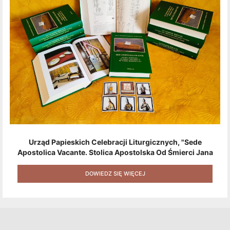
Urząd Papieskich Celebracji Liturgicznych, "Sede
Apostolica Vacante. Stolica Apostolska Od Śmierci Jana
Pawła II Do Wyboru Benedykta XVI" [2020] + Zestaw 6
Naklejek + Książka Niespodzianka + Kod Rabatowy Na
DOWIEDZ SIĘ WIĘCEJ
Kolejne Zakupy