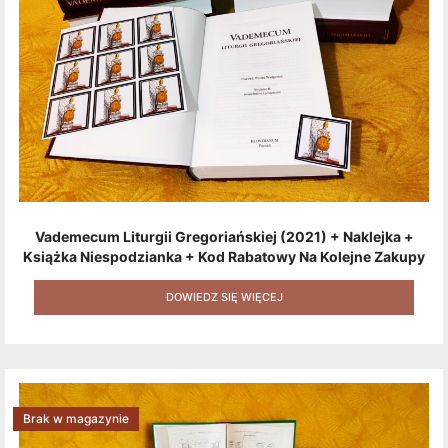
Vademecum Liturgii Gregoriańskiej (2021) + Naklejka +
Książka Niespodzianka + Kod Rabatowy Na Kolejne Zakupy
+ Gratis (książka W Formacie Elektronicznym) [zestaw 3
Produktów + Kod Rabatowy + Gratis]
DOWIEDZ SIĘ WIĘCEJ
Brak w magazynie