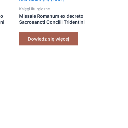
Księgi liturgiczne
to
Missale Romanum ex decreto
ini
Sacrosancti Concilii Tridentini
restitutum (…) [1937]
Dowiedz się więcej