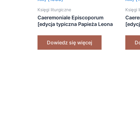
Księgi liturgiczne
Księgi 
Caeremoniale Episcoporum
Caere
[edycja typiczna Papieża Leona
[edyc
XIII] [1935]
XIII] 
Dowiedz się więcej
Do