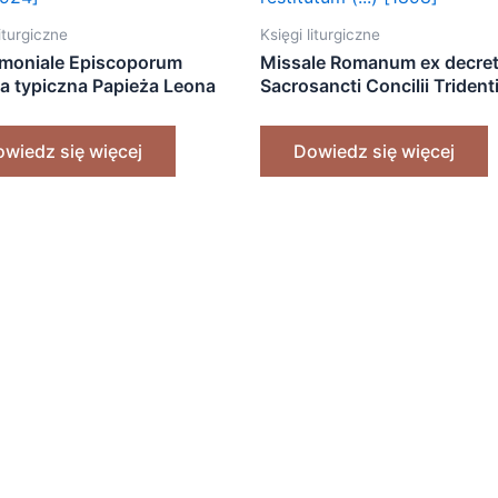
liturgiczne
Księgi liturgiczne
moniale Episcoporum
Missale Romanum ex decre
ja typiczna Papieża Leona
Sacrosancti Concilii Trident
[1924]
restitutum (…) [1898]
wiedz się więcej
Dowiedz się więcej