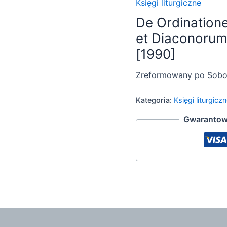
Księgi liturgiczne
De Ordination
et Diaconorum
[1990]
Zreformowany po Sobor
Kategoria:
Księgi liturgicz
Gwarantow