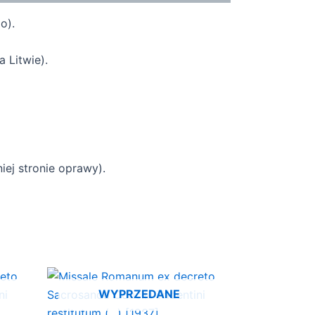
o).
 Litwie).
ej stronie oprawy).
WYPRZEDANE