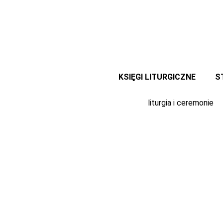
Przejdź
do
treści
KSIĘGI LITURGICZNE
S
liturgia i ceremonie