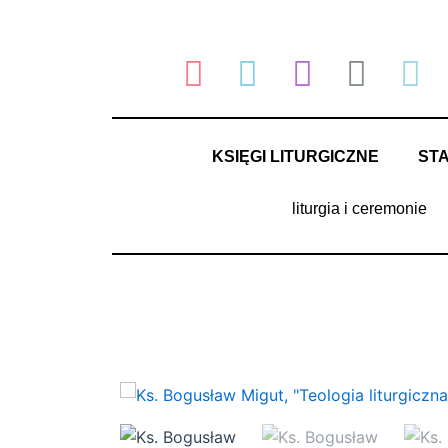
Przejdź
do
treści
KSIĘGI LITURGICZNE
ST
liturgia i ceremonie