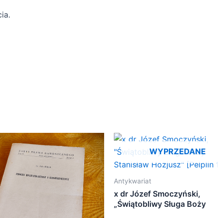
ia.
WYPRZEDANE
Antykwariat
x dr Józef Smoczyński,
„Świątobliwy Sługa Boży
Stanisław Hozjusz” [Pelplin