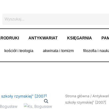
ARODRUKI
ANTYKWARIAT
KSIĘGARNIA
PAM
kościół i teologia
akwinata i tomizm
filozofia i nauk
Strona główna
/
Antykwari
szkoły rzymskiej” [2007]