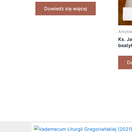
Dowiedz się więcej
Antykw
Ks. J
beaty
[1969
Do