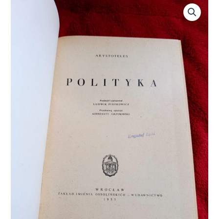
ilość
Arystoteles,
"Polityka"
[1953]