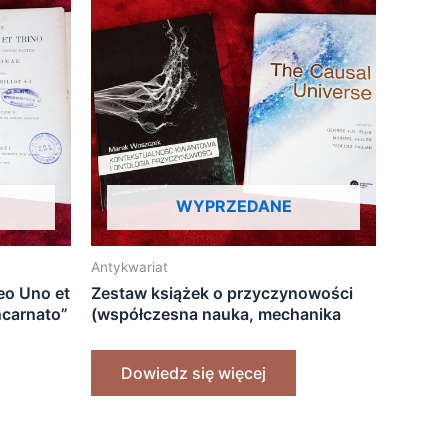
WYPRZEDANE
Antykwariat
Deo Uno et
Zestaw książek o przyczynowości
ncarnato”
(współczesna nauka, mechanika
kwantowa + perspektywa
teologiczna)
Dowiedz się więcej