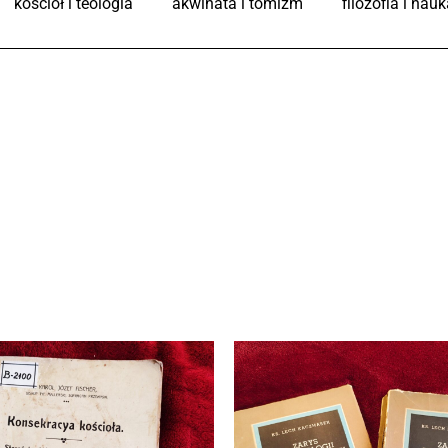
kościół i teologia
akwinata i tomizm
filozofia i nauk