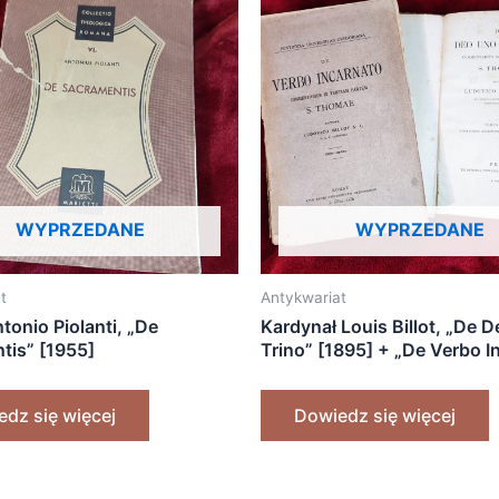
WYPRZEDANE
WYPRZEDANE
t
Antykwariat
onio Piolanti, „De
Kardynał Louis Billot, „De 
tis” [1955]
Trino” [1895] + „De Verbo I
[1927]
dz się więcej
Dowiedz się więcej