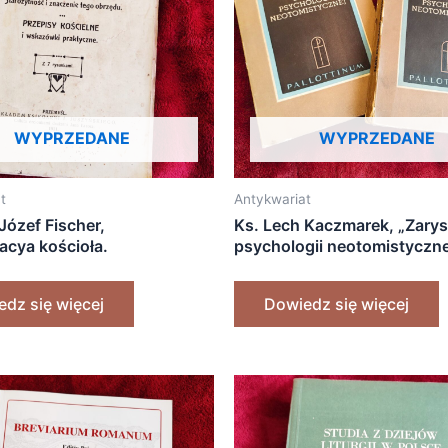
WYPRZEDANE
WYPRZEDANE
t
Antykwariat
Józef Fischer,
Ks. Lech Kaczmarek, „Zarys
acya kościoła.
psychologii neotomistyczne
ność i znaczenie tego
Przepisy kościelne i
dz się więcej
Dowiedz się więcej
i praktyczne” [1911]