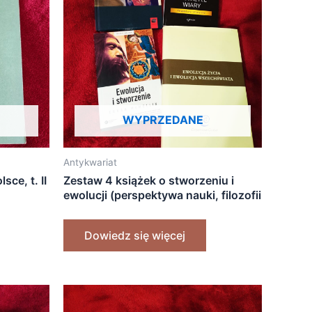
WYPRZEDANE
Antykwariat
sce, t. II
Zestaw 4 książek o stworzeniu i
ewolucji (perspektywa nauki, filozofii
i teologii, w tym tomizmu)
Dowiedz się więcej