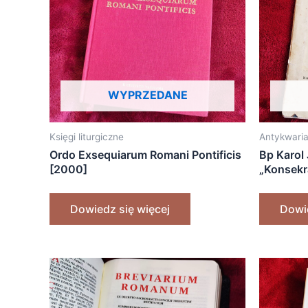
WYPRZEDANE
Księgi liturgiczne
Antykwaria
Ordo Exsequiarum Romani Pontificis
Bp Karol 
[2000]
„Konsekr
Starożyt
obrzędu. 
Dowiedz się więcej
Dowie
wskazówk