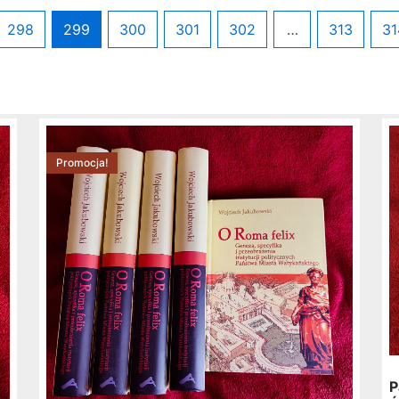
298
299
300
301
302
…
313
31
Pierwotna
Aktualna
cena
cena
Promocja!
wynosiła:
wynosi:
32,44 zł.
29,99 zł.
P