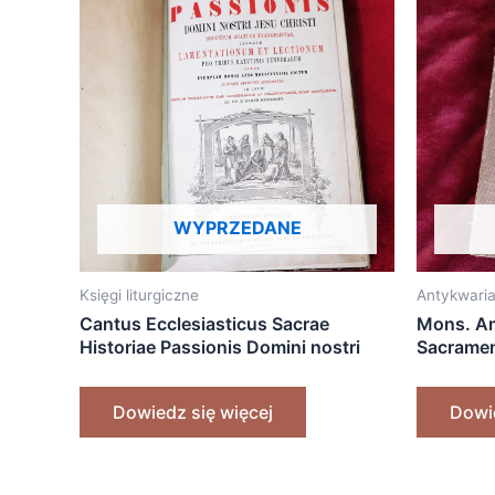
WYPRZEDANE
Księgi liturgiczne
Antykwaria
Cantus Ecclesiasticus Sacrae
Mons. Ant
Historiae Passionis Domini nostri
Sacramen
Jesu Christi (…) itemque
Lamentationum et Lectionum pro
Dowiedz się więcej
Dowie
tribus Matutinis Tenebrarum [1867]