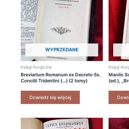
WYPRZEDANE
Księgi liturgiczne
Księgi litu
Breviarium Romanum ex Decreto Ss.
Manilo So
Concilii Tridentini (…) (2 tomy)
(ed.), „B
(1962) (Wulgata) [2008] + gratisy!
Princeps
Dowiedz się więcej
Dowie