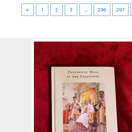
←
1
2
3
…
296
297