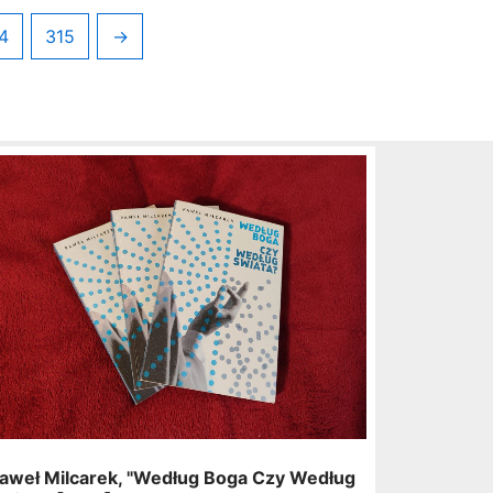
4
315
→
aweł Milcarek, "Według Boga Czy Według