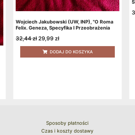
Ś
3
Wojciech Jakubowski (UW, INP), "O Roma
Felix. Geneza, Specyfika I Przeobrażenia
Instytucji Politycznych Państwa Miasta
32,44
zł
29,99
zł
Watykańskiego" [2005]
DODAJ DO KOSZYKA
Sposoby płatności
Czas i koszty dostawy