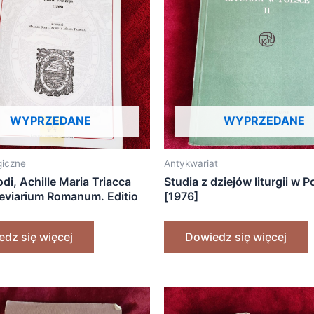
WYPRZEDANE
WYPRZEDANE
rgiczne
Antykwariat
di, Achille Maria Triacca
Studia z dziejów liturgii w Pol
reviarium Romanum. Editio
[1976]
 1568” [2012]
dz się więcej
Dowiedz się więcej