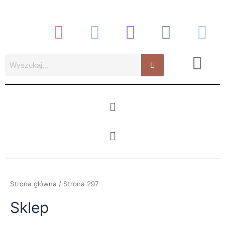
Posortowane
Przejdź
według
najnowszych
do
treści
Menu
Menu
Strona główna
/ Strona 297
Sklep