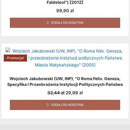
Faldstool") [2012]
99,90
zł
DODAJ DO KOSZYKA
Pierwotna
Aktualna
cena
cena
Promocja!
wynosiła:
wynosi:
32,44 zł.
29,99 zł.
Wojciech Jakubowski (UW, INP), "O Roma Felix. Geneza,
Specyfika I Przeobrażenia Instytucji Politycznych Państwa
Miasta Watykańskiego" [2005]
32,44
zł
29,99
zł
DODAJ DO KOSZYKA