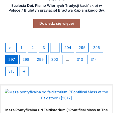
Ecclesia Dei. Pismo Wiernych Tradycji Łacińskiej w
Polsce / Biuletyn przyjaciół Bractwa Kapłańskiego Św.
Piotra w Polsce (nr 2 i nr 6) [2002, 2003]
Dowiedz się więcej
←
1
2
3
…
294
295
296
297
298
299
300
…
313
314
315
→
Msza Pontyfikalna Od Faldistorium ("Pontifical Mass At The