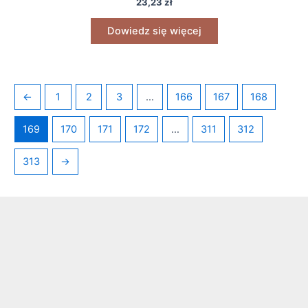
23,23
zł
Dowiedz się więcej
←
1
2
3
…
166
167
168
169
170
171
172
…
311
312
313
→