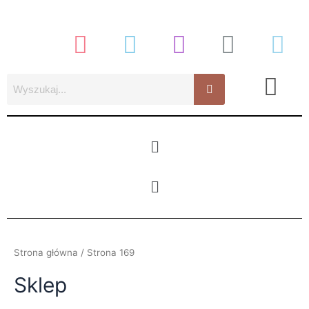
Posortowane
Przejdź
według
najnowszych
do
treści
Menu
Menu
Strona główna
/ Strona 169
Sklep