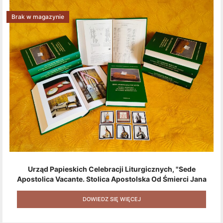
Brak w magazynie
Urząd Papieskich Celebracji Liturgicznych, "Sede
Apostolica Vacante. Stolica Apostolska Od Śmierci Jana
Pawła II Do Wyboru Benedykta XVI" [2020] + Zestaw 6
Naklejek + Książka Niespodzianka + Kod Rabatowy Na
DOWIEDZ SIĘ WIĘCEJ
Kolejne Zakupy