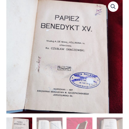
ilość
Ks.
Czesław
Oraczewski,
"Papież
Benedykt
XV"
[1917]
(2)