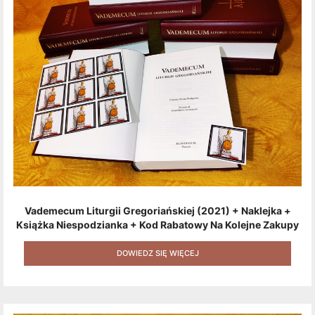
Vademecum Liturgii Gregoriańskiej (2021) + Naklejka +
Książka Niespodzianka + Kod Rabatowy Na Kolejne Zakupy
+ Gratis (książka W Formacie Elektronicznym) [zestaw 3
Produktów + Kod Rabatowy + Gratis]
DOWIEDZ SIĘ WIĘCEJ