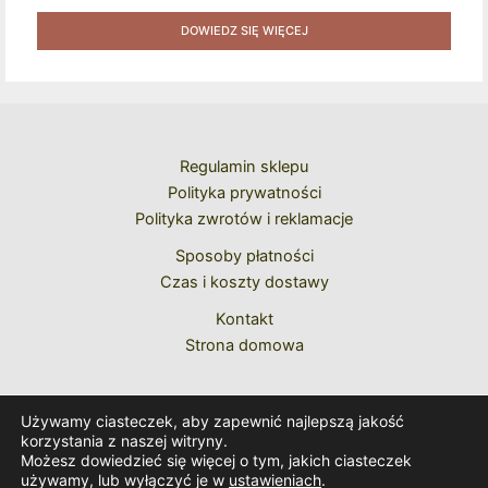
Pawła II Do Wyboru Benedykta XVI" [2020] + Zestaw 6
Naklejek + Książka Niespodzianka + Kod Rabatowy Na
DOWIEDZ SIĘ WIĘCEJ
Kolejne Zakupy
Regulamin sklepu
Polityka prywatności
Polityka zwrotów i reklamacje
Sposoby płatności
Czas i koszty dostawy
Kontakt
Strona domowa
Używamy ciasteczek, aby zapewnić najlepszą jakość
korzystania z naszej witryny.
Możesz dowiedzieć się więcej o tym, jakich ciasteczek
używamy, lub wyłączyć je w
ustawieniach
.