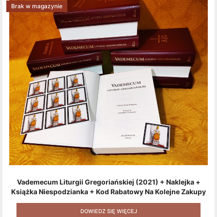
Brak w magazynie
Vademecum Liturgii Gregoriańskiej (2021) + Naklejka +
Książka Niespodzianka + Kod Rabatowy Na Kolejne Zakupy
+ Gratis (książka W Formacie Elektronicznym) [zestaw 3
Produktów + Kod Rabatowy + Gratis]
DOWIEDZ SIĘ WIĘCEJ