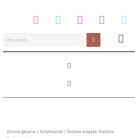
Przejdź
do
treści
Menu
Menu
ilość
Zestaw
książek
Strona główna
/
Antykwariat
/ Zestaw książek Stefana
Stefana