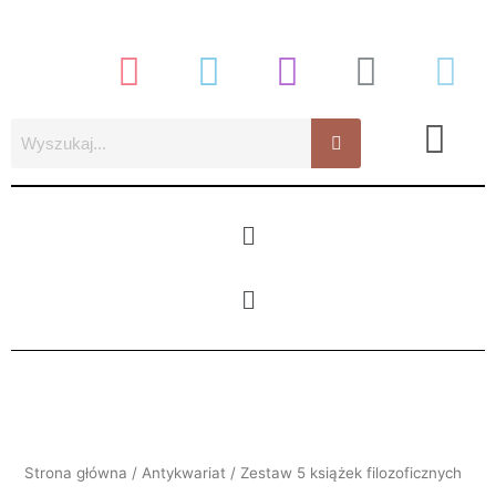
Przejdź
do
treści
Menu
Menu
Strona główna
/
Antykwariat
/ Zestaw 5 książek filozoficznych