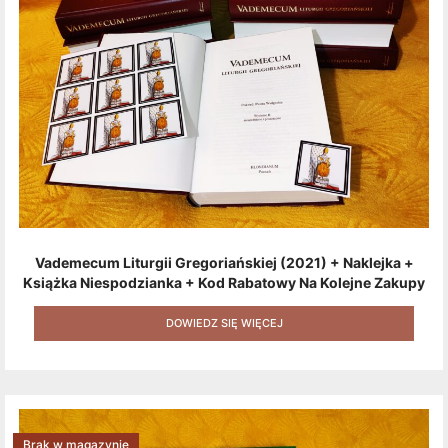
Vademecum Liturgii Gregoriańskiej (2021) + Naklejka +
Książka Niespodzianka + Kod Rabatowy Na Kolejne Zakupy
+ Gratis (książka W Formacie Elektronicznym) [zestaw 3
Produktów + Kod Rabatowy + Gratis]
DOWIEDZ SIĘ WIĘCEJ
Brak w magazynie