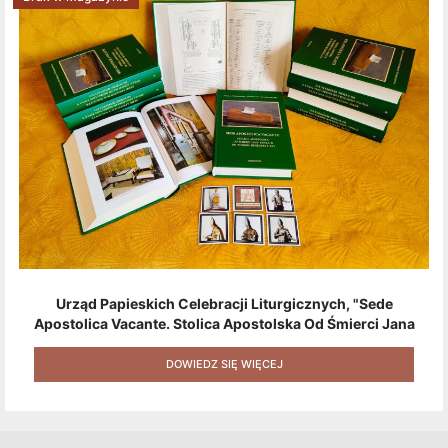
Urząd Papieskich Celebracji Liturgicznych, "Sede
Apostolica Vacante. Stolica Apostolska Od Śmierci Jana
Pawła II Do Wyboru Benedykta XVI" [2020] + Zestaw 6
Naklejek + Książka Niespodzianka + Kod Rabatowy Na
DOWIEDZ SIĘ WIĘCEJ
Kolejne Zakupy