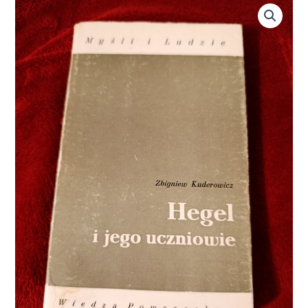
ilość
Zbigniew
Kuderowicz,
"Hegel
i
jego
uczniowie"
[1984]