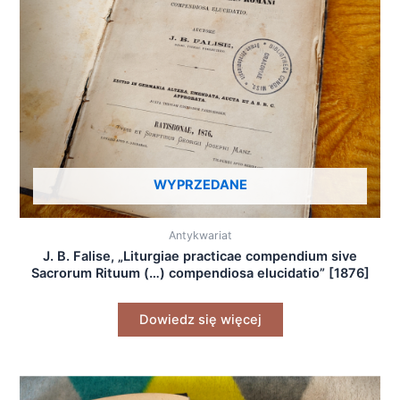
WYPRZEDANE
Antykwariat
J. B. Falise, „Liturgiae practicae compendium sive
Sacrorum Rituum (…) compendiosa elucidatio” [1876]
Dowiedz się więcej