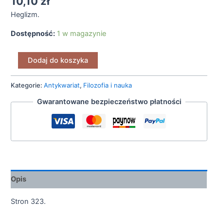
10,10
zł
Heglizm.
Dostępność:
1 w magazynie
Dodaj do koszyka
Kategorie:
Antykwariat
,
Filozofia i nauka
Gwarantowane bezpieczeństwo płatności
Opis
Stron 323.