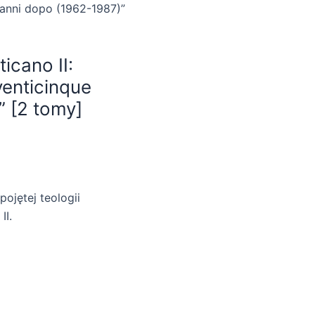
e anni dopo (1962-1987)”
ticano II:
venticinque
” [2 tomy]
ojętej teologii
II.