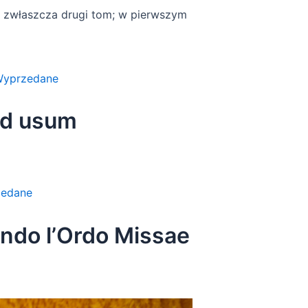
e, zwłaszcza drugi tom; w pierwszym
yprzedane
ad usum
edane
ondo l’Ordo Missae