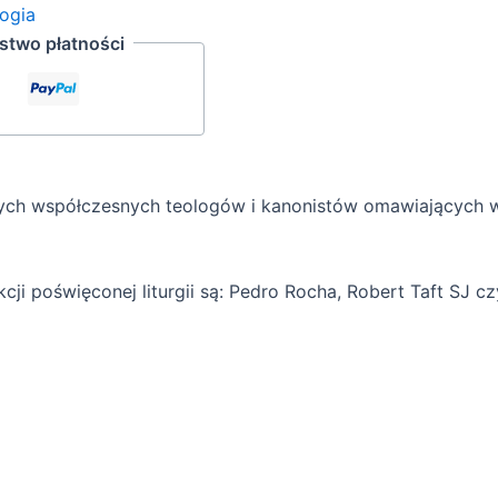
logia
two płatności
ych współczesnych teologów i kanonistów omawiających wa
ji poświęconej liturgii są: Pedro Rocha, Robert Taft SJ c