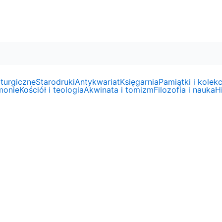
liturgiczne
Starodruki
Antykwariat
Księgarnia
Pamiątki i kolekc
emonie
Kościół i teologia
Akwinata i tomizm
Filozofia i nauka
Hi