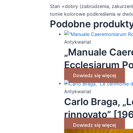
Stan +dobry (zabrudzenia, zakurzeni
tomie kolorowe podkreślenia w dwóc
Podobne produkt
Antykwariat
„Manuale Cae
Ecclesiarum Pol
Dowiedz się więcej
Antykwariat
Carlo Braga, „
rinnovato” [19
Dowiedz się więcej