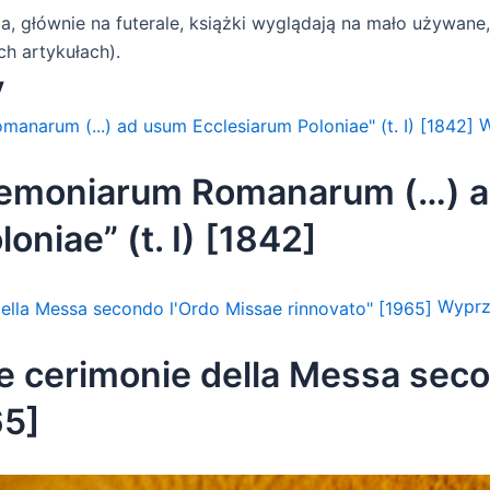
a, głównie na futerale, książki wyglądają na mało używan
h artykułach).
y
W
remoniarum Romanarum (…) 
oniae” (t. I) [1842]
Wyprz
Le cerimonie della Messa sec
65]