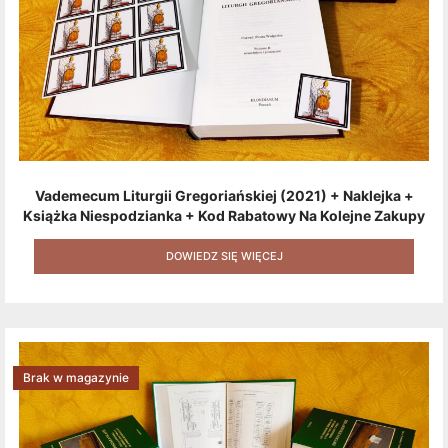
Vademecum Liturgii Gregoriańskiej (2021) + Naklejka +
Książka Niespodzianka + Kod Rabatowy Na Kolejne Zakupy
+ Gratis (książka W Formacie Elektronicznym) [zestaw 3
Produktów + Kod Rabatowy + Gratis]
DOWIEDZ SIĘ WIĘCEJ
Brak w magazynie