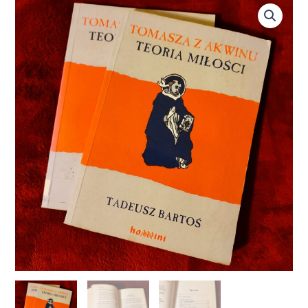
ilość
Tadeusz
Bartoś,
"Tomasza
z
Akwinu
teoria
miłości"
[2004]