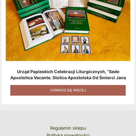
Urząd Papieskich Celebracji Liturgicznych, "Sede
Apostolica Vacante. Stolica Apostolska Od Śmierci Jana
Pawła II Do Wyboru Benedykta XVI" [2020] + Zestaw 6
Naklejek + Książka Niespodzianka + Kod Rabatowy Na
DOWIEDZ SIĘ WIĘCEJ
Kolejne Zakupy
Regulamin sklepu
Polityka prywatności