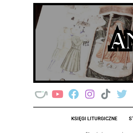
Przejdź
do
treści
KSIĘGI LITURGICZNE
S