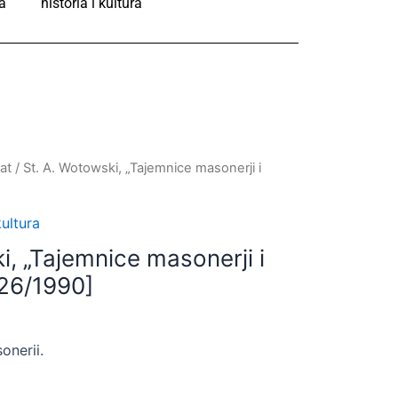
a
historia i kultura
at
/ St. A. Wotowski, „Tajemnice masonerji i
kultura
i, „Tajemnice masonerji i
26/1990]
onerii.