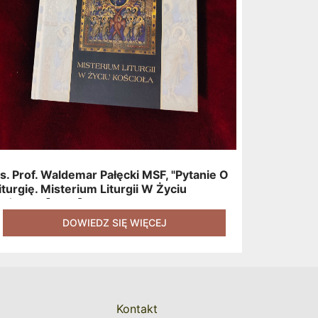
s. Prof. Waldemar Pałęcki MSF, "Pytanie O
iturgię. Misterium Liturgii W Życiu
ościoła" [2015]
DOWIEDZ SIĘ WIĘCEJ
Kontakt