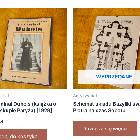
WYPRZEDANE
ariat
Antykwariat
dinal Dubois (książka o
Schemat układu Bazyliki św
iskupie Paryża) [1929]
Piotra na czas Soboru
Watykańskiego II [1962]
zł
Dowiedz się więcej
odaj do koszyka