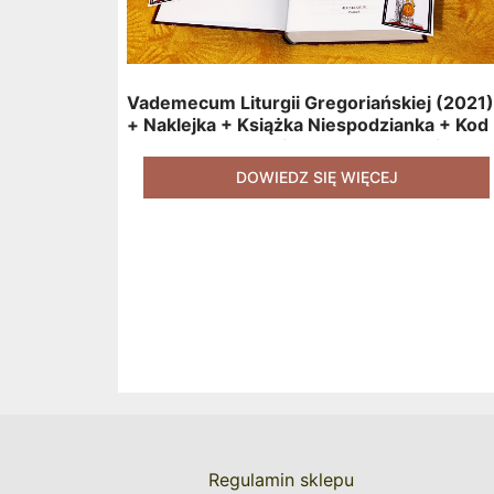
Vademecum Liturgii Gregoriańskiej (2021)
+ Naklejka + Książka Niespodzianka + Kod
Rabatowy Na Kolejne Zakupy + Gratis
(książka W Formacie Elektronicznym)
DOWIEDZ SIĘ WIĘCEJ
[zestaw 3 Produktów + Kod Rabatowy +
Gratis]
Regulamin sklepu