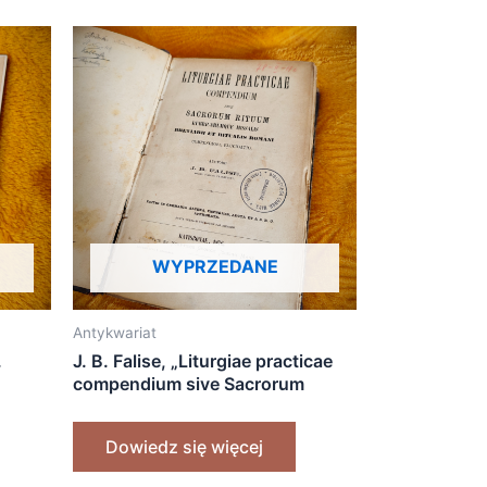
WYPRZEDANE
Antykwariat
.
J. B. Falise, „Liturgiae practicae
compendium sive Sacrorum
Rituum (…) compendiosa
elucidatio” [1876]
Dowiedz się więcej