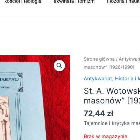
kościół i teologia
akwinata i tomizm
filozofia i nauk
Strona główna
/
Antykwari
masonów” [1926/1990]
Antykwariat
,
Historia i 
St. A. Wotowsk
masonów” [19
72,44
zł
Tajemnice i krytyka mas
Brak w magazynie