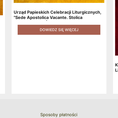
Urząd Papieskich Celebracji Liturgicznych,
"Sede Apostolica Vacante. Stolica
Apostolska Od Śmierci Jana Pawła II Do
Wyboru Benedykta XVI" [2020] + Zestaw 6
DOWIEDZ SIĘ WIĘCEJ
Naklejek + Książka Niespodzianka + Kod
Rabatowy Na Kolejne Zakupy
K
L
K
Sposoby płatności