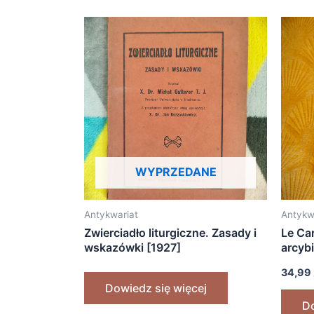
WYPRZEDANE
Antykwariat
Antykw
Zwierciadło liturgiczne. Zasady i
Le Car
wskazówki [1927]
arcyb
34,99
Dowiedz się więcej
D