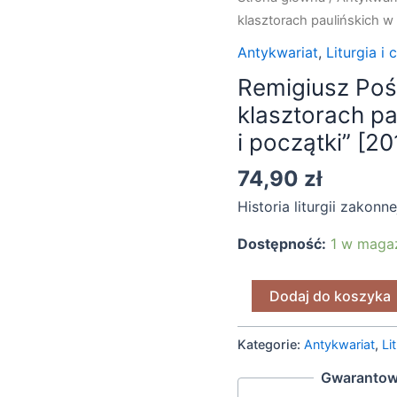
Remigiusz
klasztorach paulińskich w 
Pośpiech
Antykwariat
,
Liturgia i
(red.),
Remigiusz Pośp
"Liturgia
klasztorach pa
w
klasztorach
i początki” [20
paulińskich
74,90
zł
w
Polsce.
Historia liturgii zakonn
Źródła
Dostępność:
1 w maga
i
początki"
Dodaj do koszyka
[2012]
(2)
Kategorie:
Antykwariat
,
Li
Gwarantow