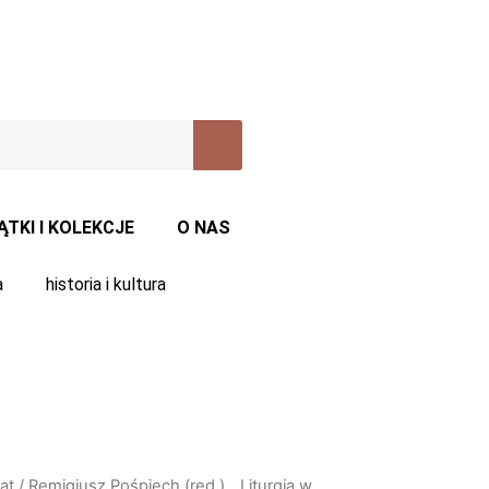
ĄTKI I KOLEKCJE
O NAS
a
historia i kultura
at
/ Remigiusz Pośpiech (red.), „Liturgia w