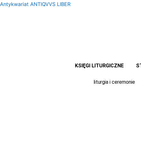
Przejdź
Antykwariat ANTIQVVS LIBER
do
treści
KSIĘGI LITURGICZNE
S
liturgia i ceremonie