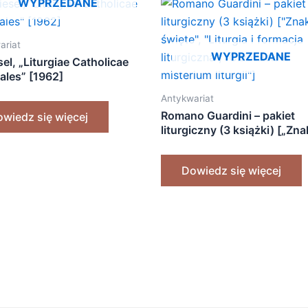
WYPRZEDANE
ariat
WYPRZEDANE
sel, „Liturgiae Catholicae
ales” [1962]
Antykwariat
Romano Guardini – pakiet
wiedz się więcej
liturgiczny (3 książki) [„Zna
święte”, „Liturgia i formacja
liturgiczna”, „Człowiek w
Dowiedz się więcej
misterium liturgii”]