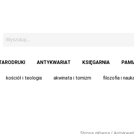
TARODRUKI
ANTYKWARIAT
KSIĘGARNIA
PAMI
kościół i teologia
akwinata i tomizm
filozofia i nauk
ilość
Strona główna
/
Antykwari