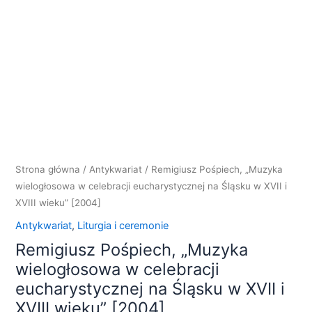
wielogłosowa
w
celebracji
eucharystycznej
na
Śląsku
w
XVII
i
XVIII
Strona główna
/
Antykwariat
/ Remigiusz Pośpiech, „Muzyka
wieku"
wielogłosowa w celebracji eucharystycznej na Śląsku w XVII i
[2004]
XVIII wieku” [2004]
Antykwariat
,
Liturgia i ceremonie
Remigiusz Pośpiech, „Muzyka
wielogłosowa w celebracji
eucharystycznej na Śląsku w XVII i
XVIII wieku” [2004]