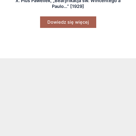
X. Pius Pawellek, „Beatyfikacja św. Wincentego a
Paulo…” [1929]
Dowiedz się więcej