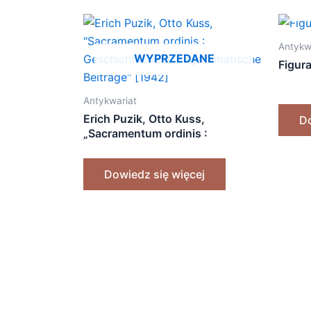
Antykw
WYPRZEDANE
Figur
Antykwariat
Erich Puzik, Otto Kuss,
Do
„Sacramentum ordinis :
Geschichtliche und
systematische Beiträge” [1942]
Dowiedz się więcej