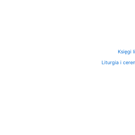
Przejdź
do
treści
Księgi 
Liturgia i cer