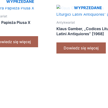
WYPRZEDANE
WYPRZEDANE
ariat
a Papieża Piusa X
Antykwariat
Klaus Gamber, „Codices Litu
Latini Antiquiores” [1968]
wiedz się więcej
Dowiedz się więcej