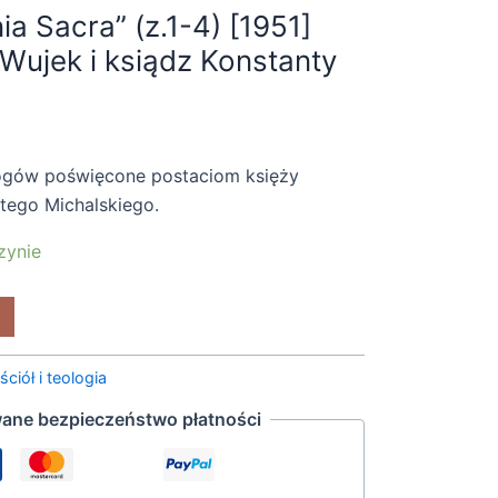
ia Sacra” (z.1-4) [1951]
Wujek i ksiądz Konstanty
logów poświęcone postaciom księży
tego Michalskiego.
zynie
ściół i teologia
ane bezpieczeństwo płatności