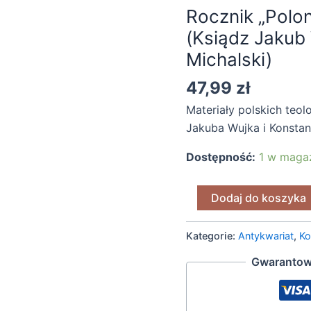
Rocznik „Polon
(z.1-
(Ksiądz Jakub 
4)
[1951]
Michalski)
(Ksiądz
47,99
zł
Jakub
Wujek
Materiały polskich teo
i
Jakuba Wujka i Konstan
ksiądz
Dostępność:
1 w maga
Konstanty
Michalski)
Dodaj do koszyka
Kategorie:
Antykwariat
,
Ko
Gwarantow