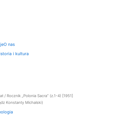
je
O nas
storia i kultura
at
/ Rocznik „Polonia Sacra” (z.1-4) [1951]
ądz Konstanty Michalski)
eologia