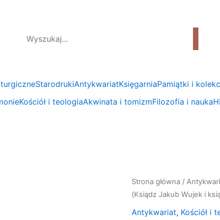
liturgiczne
Starodruki
Antykwariat
Księgarnia
Pamiątki i kolekc
emonie
Kościół i teologia
Akwinata i tomizm
Filozofia i nauka
Hi
ilość
Strona główna
/
Antykwari
Rocznik
(Ksiądz Jakub Wujek i ksi
"Polonia
Antykwariat
,
Kościół i t
Sacra"