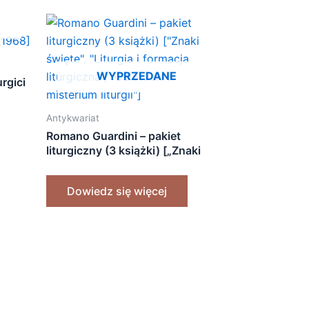
WYPRZEDANE
rgici
Antykwariat
Romano Guardini – pakiet
liturgiczny (3 książki) [„Znaki
święte”, „Liturgia i formacja
liturgiczna”, „Człowiek w
Dowiedz się więcej
misterium liturgii”]