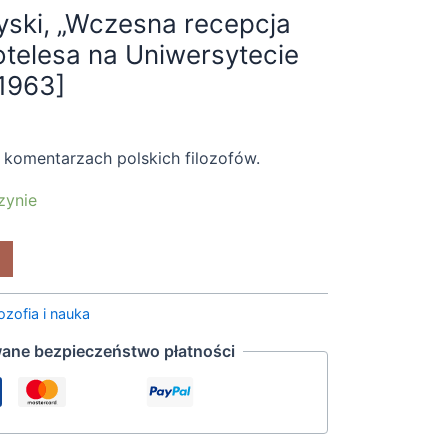
yski, „Wczesna recepcja
totelesa na Uniwersytecie
1963]
 komentarzach polskich filozofów.
zynie
lozofia i nauka
ane bezpieczeństwo płatności