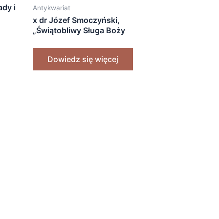
ady i
Antykwariat
x dr Józef Smoczyński,
„Świątobliwy Sługa Boży
Stanisław Hozjusz” [Pelplin 1938]
Dowiedz się więcej