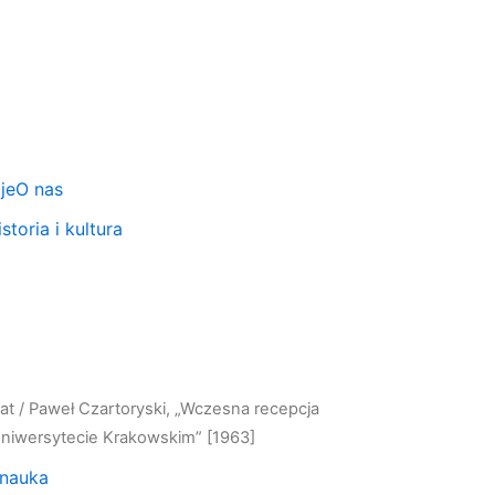
je
O nas
storia i kultura
at
/ Paweł Czartoryski, „Wczesna recepcja
a Uniwersytecie Krakowskim” [1963]
i nauka