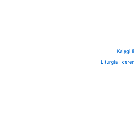
Przejdź
do
treści
Księgi 
Liturgia i cer