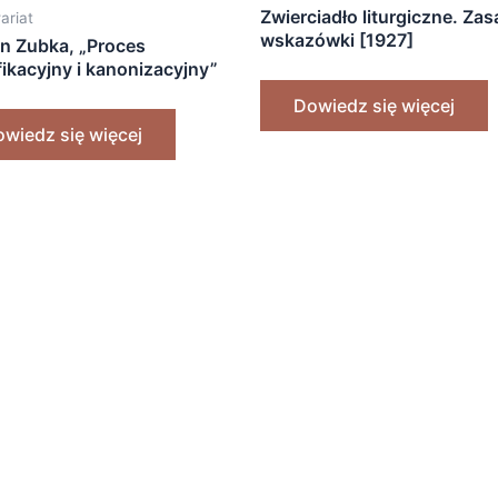
Zwierciadło liturgiczne. Zas
ariat
wskazówki [1927]
an Zubka, „Proces
fikacyjny i kanonizacyjny”
]
Dowiedz się więcej
wiedz się więcej