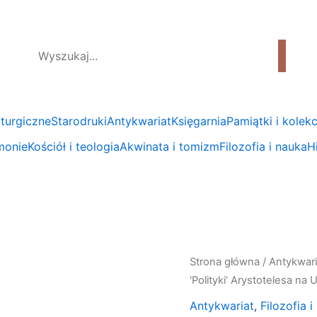
liturgiczne
Starodruki
Antykwariat
Księgarnia
Pamiątki i kolekc
emonie
Kościół i teologia
Akwinata i tomizm
Filozofia i nauka
Hi
ilość
Strona główna
/
Antykwari
Paweł
'Polityki’ Arystotelesa n
Czartoryski,
Antykwariat
,
Filozofia 
"Wczesna