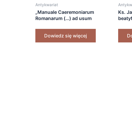
Antykwariat
Antykw
„Manuale Caeremoniarum
Ks. J
Romanarum (…) ad usum
beaty
Ecclesiarum Poloniae” (t. I) [1842]
[1969
Dowiedz się więcej
Do