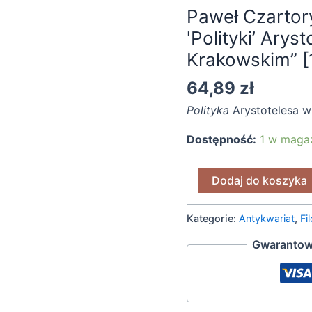
Paweł Czartor
recepcja
'Polityki’ Arys
'Polityki'
Arystotelesa
Krakowskim” [
na
64,89
zł
Uniwersytecie
Krakowskim"
Polityka
Arystotelesa w
[1963]
Dostępność:
1 w maga
Dodaj do koszyka
Kategorie:
Antykwariat
,
Fi
Gwarantow