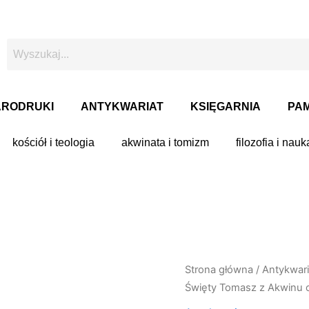
ARODRUKI
ANTYKWARIAT
KSIĘGARNIA
PAM
kościół i teologia
akwinata i tomizm
filozofia i nauk
Strona główna
/
Antykwari
Święty Tomasz z Akwinu o