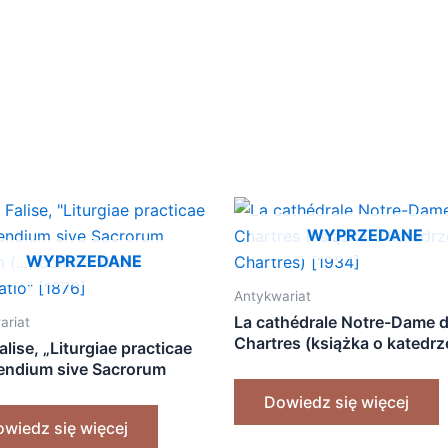
WYPRZEDANE
WYPRZEDANE
Antykwariat
La cathédrale Notre-Dame 
ariat
Chartres (książka o katedrz
Falise, „Liturgiae practicae
Chartres) [1934]
ndium sive Sacrorum
m (…) compendiosa
Dowiedz się więcej
atio” [1876]
wiedz się więcej