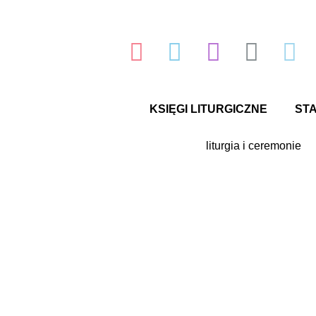
Przejdź
do
treści
KSIĘGI LITURGICZNE
ST
liturgia i ceremonie