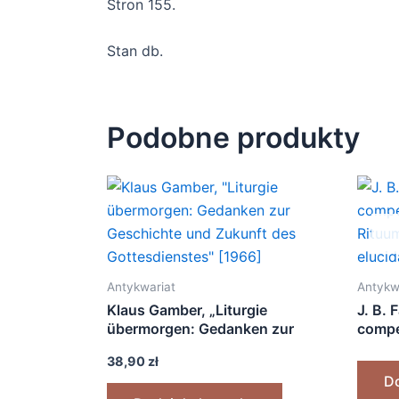
Stron 155.
Stan db.
Podobne produkty
Antykwariat
Antykw
Klaus Gamber, „Liturgie
J. B. 
übermorgen: Gedanken zur
compe
Geschichte und Zukunft des
Rituu
38,90
zł
Gottesdienstes” [1966]
elucid
Do